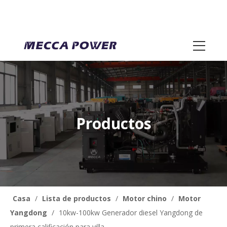
Productos
Casa
/
Lista de productos
/
Motor chino
/
Motor
Yangdong
/
10kw-100kw Generador diesel Yangdong de
primera calificación para villa