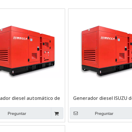
ador diesel automático de
Generador diesel ISUZU d
UZU de alimentación de
duración 25KVA par
ombustible 30KVA para
telecomunicacione
Preguntar
Preguntar
telecomunicaciones