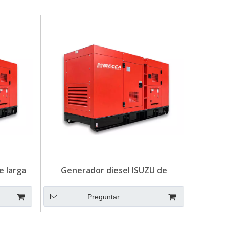
e larga
Generador diesel ISUZU de
a
funcionamiento continuo 20KVA
s
para telecomunicaciones
Preguntar