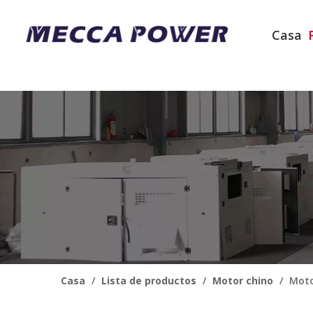
Casa
Casa
/
Lista de productos
/
Motor chino
/
Moto