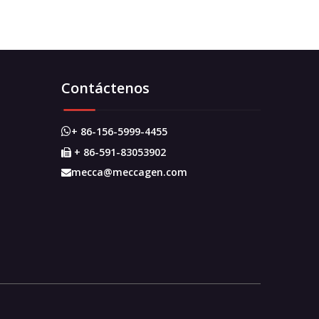
Contáctenos
+ 86-156-5999-4455

+ 86-591-83053902

mecca@meccagen.com
