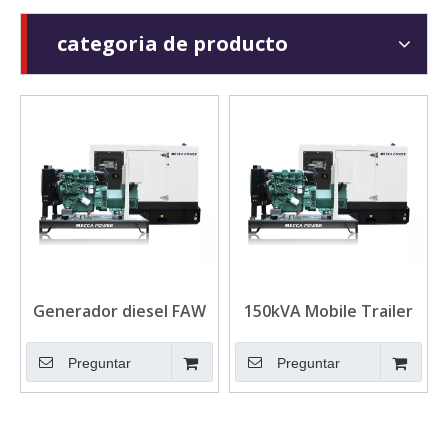
categoria de producto
Generador diesel FAW
150kVA Mobile Trailer
continuo de 200kVA con
Montado FAW DIESEL
alternador sin
GENERADOR PARA
Preguntar
Preguntar
escobillas
STANDBY