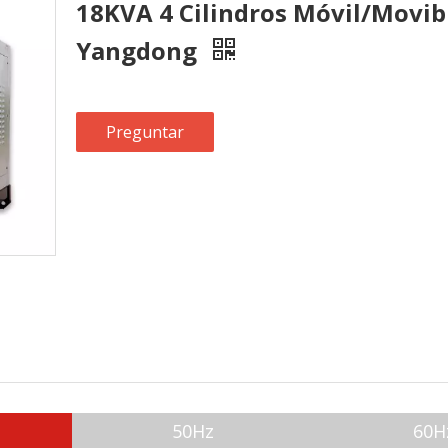
18KVA 4 Cilindros Móvil/Movib
Yangdong
Preguntar
50Hz
60H