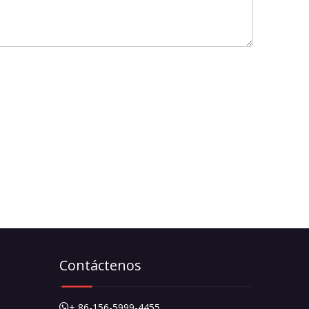
Contáctenos
+ 86-156-5999-4455
