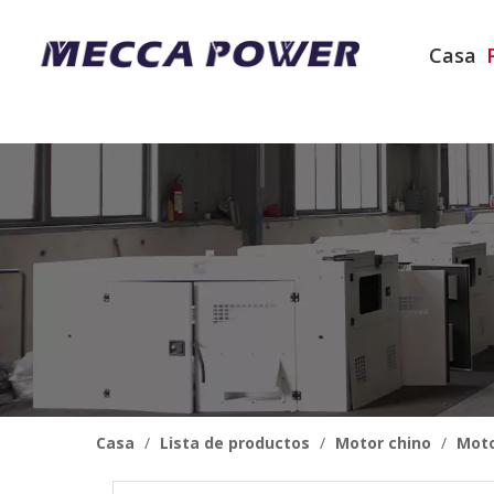
Casa
Casa
/
Lista de productos
/
Motor chino
/
Mot