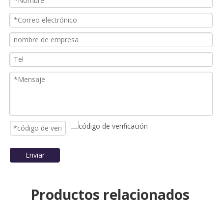
Anterior:
Siguiente:
Generador de 20kVA Perkins
Generador diesel para telecomunicaciones.
Generador de perkins para telecomunicaciones
Generador de ejecución 24/7
Generador diesel de 20kVA
GENSET PARA TELECOM
generador de grupo electrógeno
generador de perkins
20KVA Perkins Genset