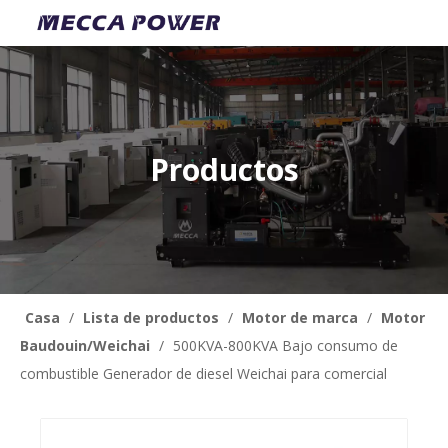
Productos
Casa
/
Lista de productos
/
Motor de marca
/
Motor
Baudouin/Weichai
/
500KVA-800KVA Bajo consumo de
combustible Generador de diesel Weichai para comercial