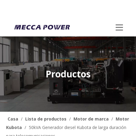
Productos
Casa
/
Lista de productos
/
Motor de marca
/
Motor
Kubota
/
50kVA Generador diesel Kubota de larga duración
para telecomunicaciones