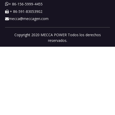
+ 86-156-5999-4455

+ 86-591-83053902

mecca@meccagen.com

Copyright 2020 MECCA POWER Todos los derechos
reservados.