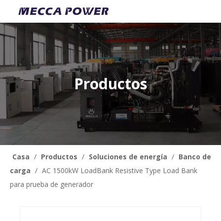
Productos
Casa
/
Productos
/
Soluciones de energía
/
Banco de
carga
/
AC 1500kW LoadBank Resistive Type Load Bank
para prueba de generador