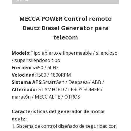
Modelo:
Tipo abierto e impermeable / silencioso
/ super silencioso tipo
Frecuencia:
50 / 60Hz
Velocidad:
1500 / 1800RPM
Sistema ATS:
SmartGen / Deepsea / ABB /
Alternador:
STAMFORD / LEROY SOMER /
maratón / MECC ALTE / OTROS
Características del generador de motor
deutz:
1. Sistema de control diseñado de seguridad con
botón de parada de emergencia;
2. Ensayo, fuerte y soporte de desgaste;
4. Coat, con excelente rendimiento anticorrosión;
4. Cable resistente al calor y mangueras a
prueba de incendios;