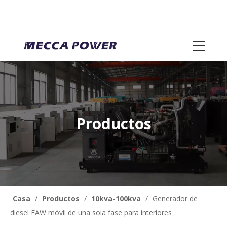
Productos
Casa
/
Productos
/
10kva-100kva
/
Generador de
diesel FAW móvil de una sola fase para interiores