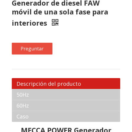
Preguntar
Descripción del producto
50Hz
60Hz
Caso
MECCA POWER Generador
diesel de faw móvil
monofásico para interiores
1.Equipado con alternador sin escobillas: