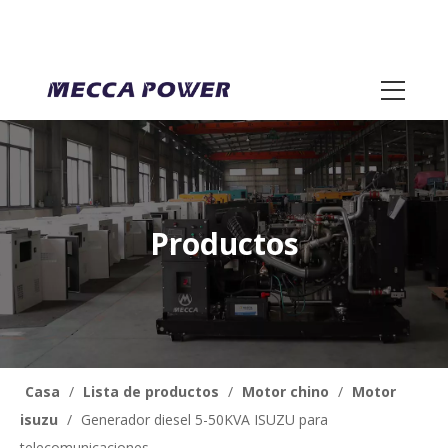
Productos
Casa
/
Lista de productos
/
Motor chino
/
Motor
isuzu
/
Generador diesel 5-50KVA ISUZU para
telecomunicaciones