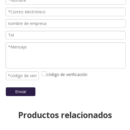
Anterior:
Siguiente:
Generador de Mitsubishi continuo 750KVA
Generador de Mitsubishi continuo 700KVA
Generador Diesel PYME PARA CONSTRUCCIÓN
Generador Diesel Mitsubishi para la construcción.
Generador Mitsubishi para la construcción.
700KVA MITSUBISHI GENERADOR
Generador de 750KVA MITSUBISHI
700kva Mitsubishi generador de construcción
Generador de PYME 750KVA