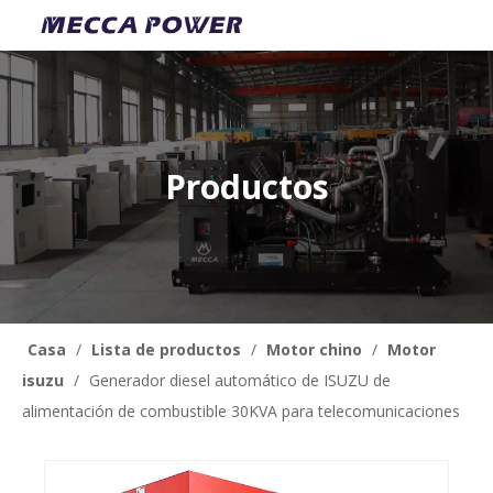
Productos
Casa
/
Lista de productos
/
Motor chino
/
Motor
isuzu
/
Generador diesel automático de ISUZU de
alimentación de combustible 30KVA para telecomunicaciones