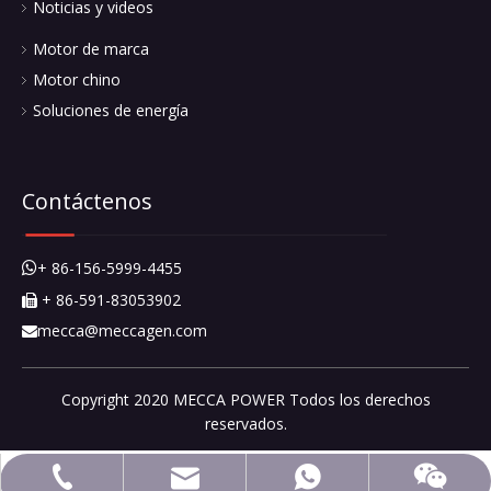
Noticias y videos
Motor de marca
Motor chino
Soluciones de energía
Contáctenos
+ 86-156-5999-4455

+ 86-591-83053902

mecca@meccagen.com

Copyright 2020 MECCA POWER Todos los derechos
reservados.
mecca@meccagen.com
+ 86-591-83053902
+ 86-15659994455