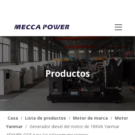
Productos
Casa
/
Lista de productos
/
Motor de marca
/
Motor
Yanmar
/
Generador diesel del motor de 18KVA Yanmar
4TNV88-GGE para las telecomunicaciones