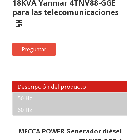
Preguntar
Descripción del producto
50 Hz
60 Hz
MECCA POWER Generador diésel
con motor Yanmar 4TNV88-GGE de
18 KVA para telecomunicaciones
1.Tamaño compacto y diseño de doble
apilamiento para un costo de transporte seguro