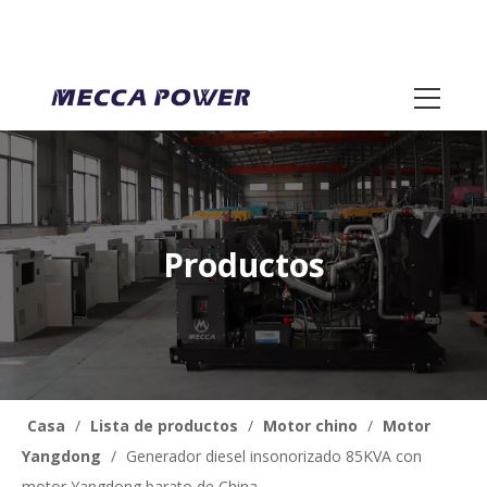
Productos
Casa
/
Lista de productos
/
Motor chino
/
Motor
Yangdong
/
Generador diesel insonorizado 85KVA con
motor Yangdong barato de China