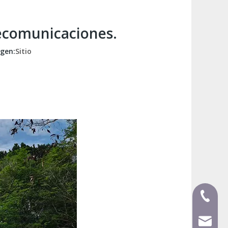
lecomunicaciones.
gen:
Sitio
+ 86-59
mecca@