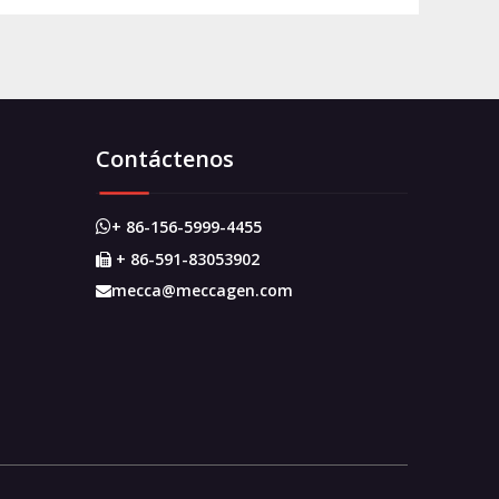
Contáctenos
+ 86-156-5999-4455

+ 86-591-83053902

mecca@meccagen.com
