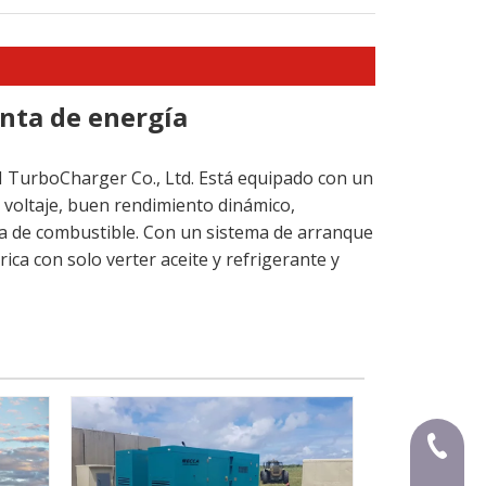
anta de energía
I TurboCharger Co., Ltd. Está equipado con un
 voltaje, buen rendimiento dinámico,
mía de combustible. Con un sistema de arranque
ica con solo verter aceite y refrigerante y
+ 86-59