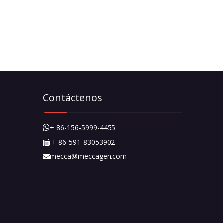
Contáctenos
+ 86-156-5999-4455

+ 86-591-83053902

mecca@meccagen.com
