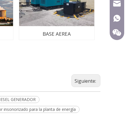
mecca@
+ 86-15
BASE AEREA
Siguiente:
C DIESEL GENERADOR
r insonorizado para la planta de energía