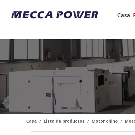
Casa
Casa
/
Lista de productos
/
Motor chino
/
Moto