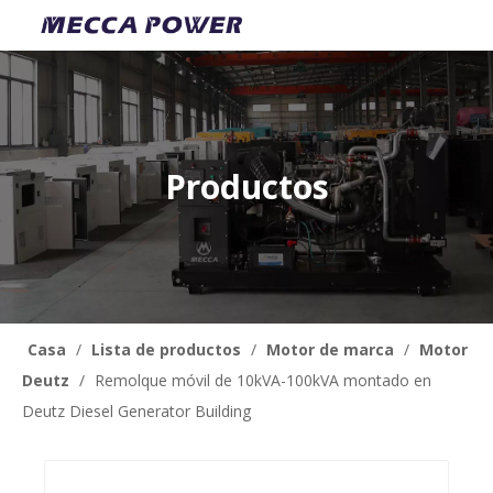
Productos
Casa
/
Lista de productos
/
Motor de marca
/
Motor
Deutz
/
Remolque móvil de 10kVA-100kVA montado en
Deutz Diesel Generator Building