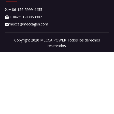
+ 86-156-5999-4455

+ 86-591-83053902

mecca@meccagen.com

Copyright 2020 MECCA POWER Todos los derechos
reservados.