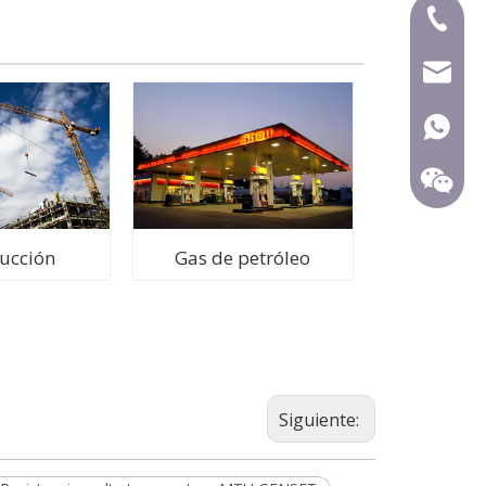
+ 86-59
mecca@
+ 86-15
ucción
Gas de petróleo
Siguiente: