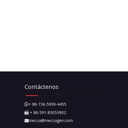
Contáctenos
+ 86-156-5999-4455

+ 86-591-83053902

mecca@meccagen.com
