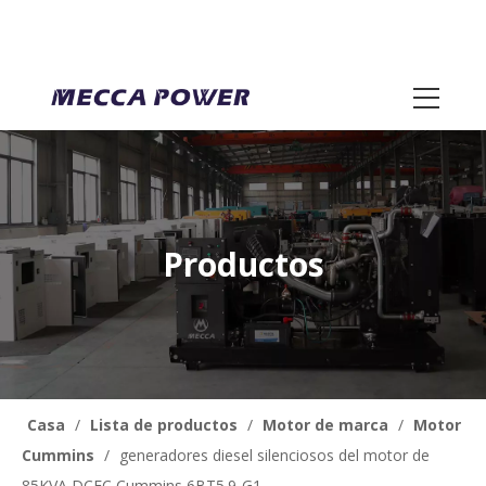
Productos
Casa
/
Lista de productos
/
Motor de marca
/
Motor
Cummins
/
generadores diesel silenciosos del motor de
85KVA DCEC Cummins 6BT5.9-G1