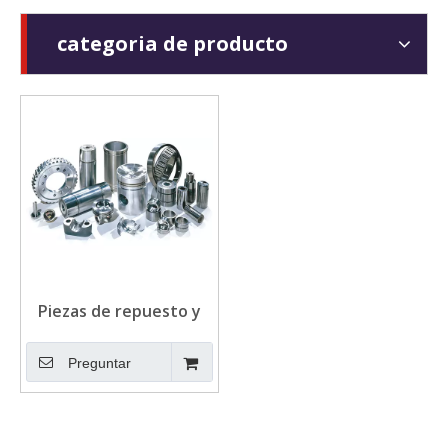
categoria de producto
Piezas de repuesto y
accesorios para el
conjunto de
Preguntar
generadores diesel