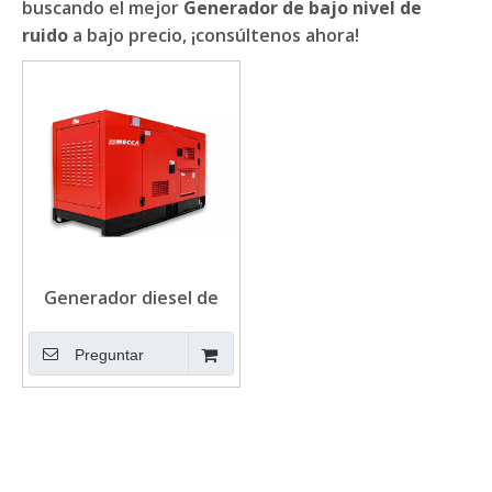
buscando el mejor
Generador de bajo nivel de
ruido
a bajo precio, ¡consúltenos ahora!
Generador diesel de
60HZ 280KW Doosan de
bajo nivel de ruido
Preguntar