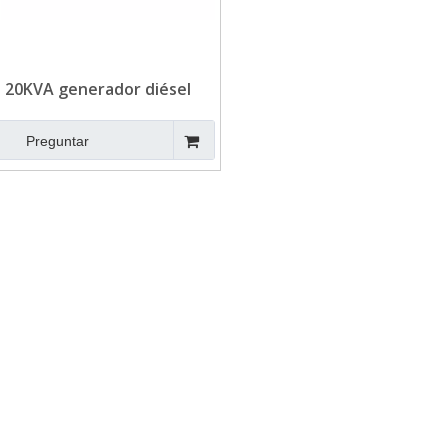
 20KVA generador diésel
gerado grupo electrógeno
refrigerado
Preguntar