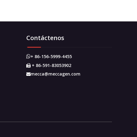
Contáctenos
+ 86-156-5999-4455

+ 86-591-83053902

mecca@meccagen.com
