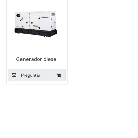
Generador diesel
Perkins insonorizado
300KVA 1500rpm EPA
Preguntar