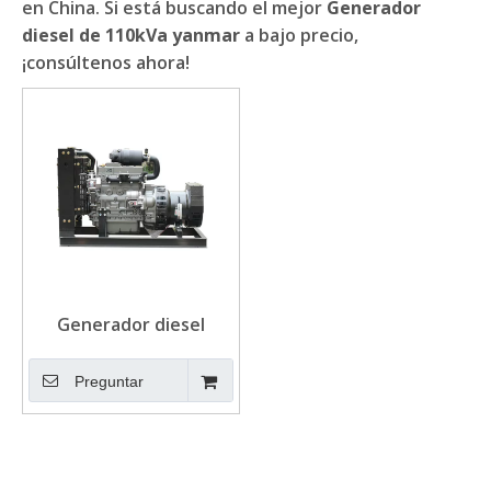
en China. Si está buscando el mejor
Generador
diesel de 110kVa yanmar
a bajo precio,
¡consúltenos ahora!
Generador diesel
Yanmar de tamaño
pequeño de 15KVA para
Preguntar
Villa