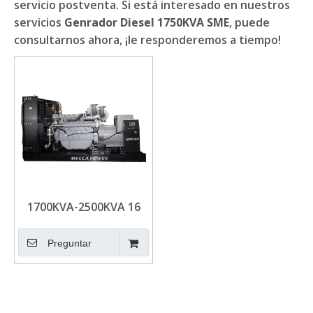
servicio postventa. Si está interesado en nuestros
servicios
Genrador Diesel 1750KVA SME
, puede
consultarnos ahora, ¡le responderemos a tiempo!
1700KVA-2500KVA 16
Generador diesel del
cilindro impulsado por
Preguntar
Mitsubishi / Motor SME