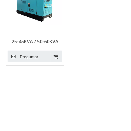
25-45KVA / 50-60KVA
AULING AOLDING ISUZU
DIESEL GENERADOR
Preguntar