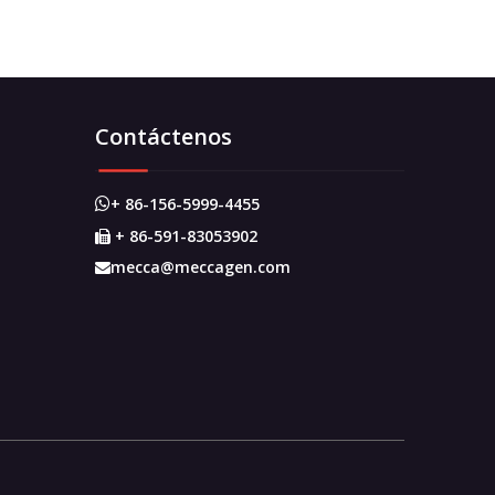
Contáctenos
+ 86-156-5999-4455

+ 86-591-83053902

mecca@meccagen.com
