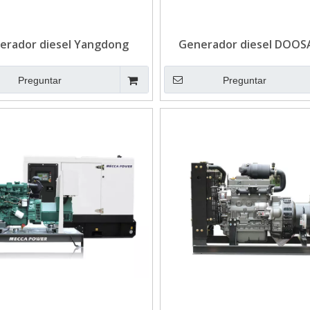
erador diesel Yangdong
Generador diesel DOOS
rado por agua de 3 cilindros
arranque automático de 
10KVA
para emergencias
Preguntar
Preguntar