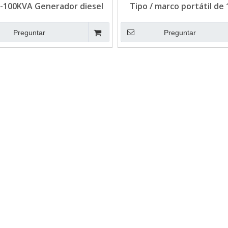
-100KVA Generador diesel
Tipo / marco portátil de
 enfriado por agua para
40KW Tipo / marco ya
emergencia
generador diesel para em
Preguntar
Preguntar