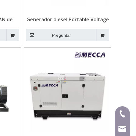
AN de
Generador diesel Portable Voltage
500KVA
SDEC para emergencia
Preguntar
+ 86-59
mecca@