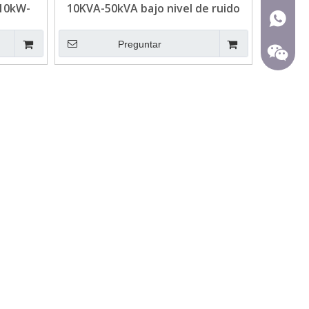
 10kW-
10KVA-50kVA bajo nivel de ruido
+ 86-15
nmar
Kubota Diesel Genset
ergencia
Preguntar